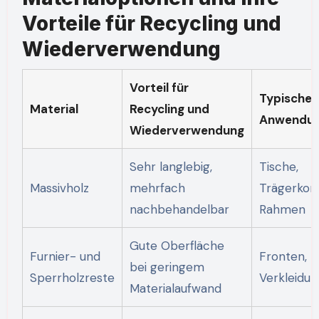
Vorteile für Recycling und
Wiederverwendung
Vorteil für
Typische
Material
Recycling und
Anwendu
Wiederverwendung
Sehr langlebig,
Tische,
Massivholz
mehrfach
Trägerkons
nachbehandelbar
Rahmen
Gute Oberfläche
Furnier- und
Fronten, P
bei geringem
Sperrholzreste
Verkleidu
Materialaufwand